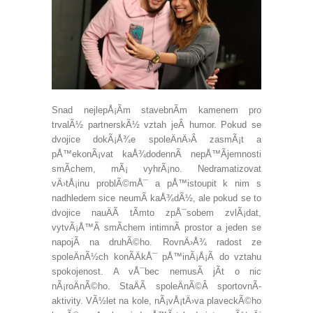
Snad nejlepÅ¡Ã­m stavebnÃ­m kamenem pro
trvalÃ½ partnerskÃ½ vztah jeÂ humor. Pokud se
dvojice dokÃ¡Å¾e spoleÄnÄ›Â zasmÃ¡t a
pÅ™ekonÃ¡vat kaÅ¾dodennÃ­ nepÅ™Ã­jemnosti
smÃ­chem, mÃ¡ vyhrÃ¡no. Nedramatizovat
vÄ›tÅ¡inu problÃ©mÅ¯ a pÅ™istoupit k nim s
nadhledem sice neumÃ­ kaÅ¾dÃ½, ale pokud se to
dvojice nauÄÃ­ tÃ­mto zpÅ¯sobem zvlÃ¡dat,
vytvÃ¡Å™Ã­ smÃ­chem intimnÃ­ prostor a jeden se
napojÃ­ na druhÃ©ho. RovnÄ›Å¾ radost ze
spoleÄnÃ½ch konÃ­ÄkÅ¯ pÅ™inÃ¡Å¡Ã­ do vztahu
spokojenost. A vÅ¯bec nemusÃ­ jÃ­t o nic
nÃ¡roÄnÃ©ho. StaÄÃ­ spoleÄnÃ©Â sportovnÃ­
aktivity. VÃ½let na kole, nÃ¡vÅ¡tÄ›va plaveckÃ©ho