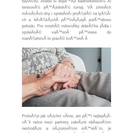
bazÃ©nu. Anebo si dopÅ™Ã¡t badmintonovÃ½ Äi
tenisovÃ½ pÅ™Ã¡telskÃ½ turnaj. VÂ zimnÃ­ch
mÄ›sÃ­cÃ­ch dny i spoleÄnÄ› proÅ¾itÃ© na lyÅ¾Ã­
ch a bÄ›Å¾kÃ¡chÂ pÅ™inÃ¡Å¡ejÃ­ potÅ™ebnou
pohodu. Pro mnohÃ© milovnÃ­ky dobrÃ©ho jÃ­dla i
spoleÄnÃ© vaÅ™enÃ­ pÅ™inese do
manÅ¾elstvÃ­ to pravÃ© koÅ™enÃ­.Â
ProtoÅ¾e jak vÅ¡ichni vÃ­me, ani pÅ™i nejlepÅ¡Ã­
vÅ¯li nelze mezi partnery zabrÃ¡nit obÄasnÃ½m
neshodÃ¡m a nÃ¡zorovÃ½m stÅ™etÅ¯m, je