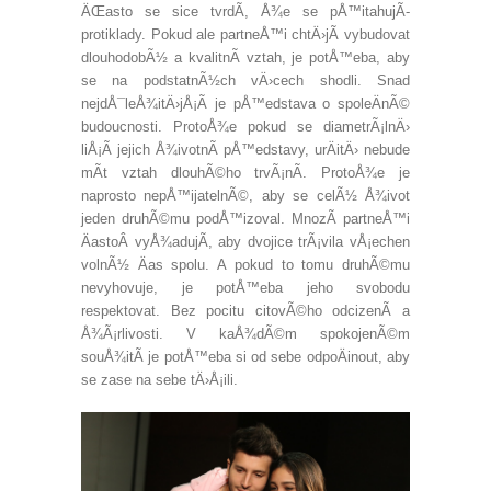
ÄŒasto se sice tvrdÃ­, Å¾e se pÅ™itahujÃ­
protiklady. Pokud ale partneÅ™i chtÄ›jÃ­ vybudovat
dlouhodobÃ½ a kvalitnÃ­ vztah, je potÅ™eba, aby
se na podstatnÃ½ch vÄ›cech shodli. Snad
nejdÅ¯leÅ¾itÄ›jÅ¡Ã­ je pÅ™edstava o spoleÄnÃ©
budoucnosti. ProtoÅ¾e pokud se diametrÃ¡lnÄ›
liÅ¡Ã­ jejich Å¾ivotnÃ­ pÅ™edstavy, urÄitÄ› nebude
mÃ­t vztah dlouhÃ©ho trvÃ¡nÃ­. ProtoÅ¾e je
naprosto nepÅ™ijatelnÃ©, aby se celÃ½ Å¾ivot
jeden druhÃ©mu podÅ™izoval. MnozÃ­ partneÅ™i
ÄastoÂ vyÅ¾adujÃ­, aby dvojice trÃ¡vila vÅ¡echen
volnÃ½ Äas spolu. A pokud to tomu druhÃ©mu
nevyhovuje, je potÅ™eba jeho svobodu
respektovat. Bez pocitu citovÃ©ho odcizenÃ­ a
Å¾Ã¡rlivosti. V kaÅ¾dÃ©m spokojenÃ©m
souÅ¾itÃ­ je potÅ™eba si od sebe odpoÄinout, aby
se zase na sebe tÄ›Å¡ili.