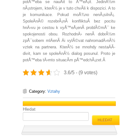
potÅ™eba se nauÄit to Å™eÅ¡it. JedinÃ½m
nÃ¡strojem, kterÃ½ je v tuto chvÃ­li k dispozici. A to
je komunikace. Pokud moÅ¾no nenÃ¡silnÃ¡.
SpoleÄnÃ© rozebrÃ¡nÃ­ konfliktuÂ bez pocitu
hnÄ›vu je cestou k vyÅ™eÅ¡enÃ­ problÃ©mÅ¯ ke
spokojenosti obou. RozhodnÄ› nenÃ­ dobrÃ½m
zpÅ¯sobem mlÄenÃ­ Äi vylÃ©vat nahromadÄ›nÃ½
vztek na partnera. KterÃ½ se mnohdy nestaÄÃ­
divit, kam se spoleÄnÃ½ dialog posunul. Proto je
potÅ™eba tÄ›mto situacÃ­m pÅ™edchÃ¡zet.Â
3.6/5 - (9 votes)
Category:
Vztahy
Hledat
HLEDAT