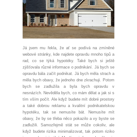
Já jsem mu řekla, že ať se podívá na zmíněné
webové stránky, kde najdete opravdu mnoho tipů a
rad, co se týká hypotéky. Také bych si ještě
zjišťovala různé informace o podnikání. Já bych se
opravdu bála začít podnikat. Já bych měla strach a
měla bych obavy, že jednoho dne zkrachuji. Potom
bych se zadlužila a byla bych opravdu v
nesnázích. Nevěděla bych, co mám dělat a jak si s
tím vším počít. Ale když budete mít dobré prostory
a také dobrou reklamu a kvalitní podnikatelskou
hypotéku, tak se nemusíte bát. Nemusíte mít
obavy, že by se třeba něco pokazilo a vy byste se
zadlužili. Samozřejmě stát se může cokoliv, ale
když budete rizika minimalizovat, tak potom riziko