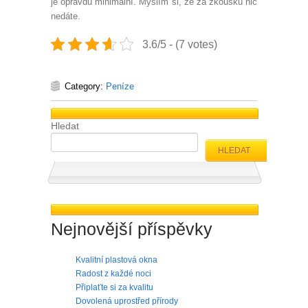
je opravdu minimální. Myslím si, že za zkoušku nic
nedáte.
3.6/5 - (7 votes)
Category:
Peníze
Hledat
HLEDAT
Nejnovější příspěvky
Kvalitní plastová okna
Radost z každé noci
Připlaťte si za kvalitu
Dovolená uprostřed přírody