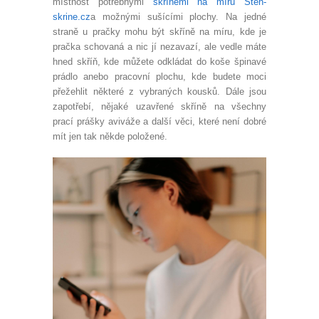
místnost potřebnými
skříněmi na míru Sten-
skrine.cz
a možnými sušícími plochy. Na jedné
straně u pračky mohu být skříně na míru, kde je
pračka schovaná a nic jí nezavazí, ale vedle máte
hned skříň, kde můžete odkládat do koše špinavé
prádlo anebo pracovní plochu, kde budete moci
přežehlit některé z vybraných kousků.
Dále jsou
zapotřebí, nějaké uzavřené skříně na všechny
prací prášky aviváže a další věci, které není dobré
mít jen tak někde položené.