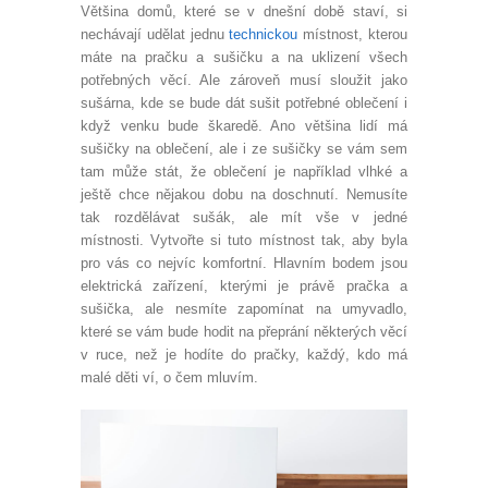
Většina domů, které se v dnešní době staví, si
nechávají udělat jednu
technickou
místnost, kterou
máte na pračku a sušičku a na uklizení všech
potřebných věcí. Ale zároveň musí sloužit jako
sušárna, kde se bude dát sušit potřebné oblečení i
když venku bude škaredě. Ano většina lidí má
sušičky na oblečení, ale i ze sušičky se vám sem
tam může stát, že oblečení je například vlhké a
ještě chce nějakou dobu na doschnutí. Nemusíte
tak rozdělávat sušák, ale mít vše v jedné
místnosti. Vytvořte si tuto místnost tak, aby byla
pro vás co nejvíc komfortní. Hlavním bodem jsou
elektrická zařízení, kterými je právě pračka a
sušička, ale nesmíte zapomínat na umyvadlo,
které se vám bude hodit na přeprání některých věcí
v ruce, než je hodíte do pračky, každý, kdo má
malé děti ví, o čem mluvím.