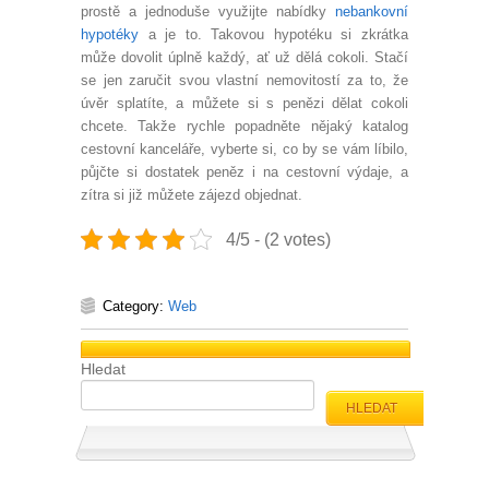
prostě a jednoduše využijte nabídky
nebankovní
hypotéky
a je to. Takovou hypotéku si zkrátka
může dovolit úplně každý, ať už dělá cokoli. Stačí
se jen zaručit svou vlastní nemovitostí za to, že
úvěr splatíte, a můžete si s penězi dělat cokoli
chcete. Takže rychle popadněte nějaký katalog
cestovní kanceláře, vyberte si, co by se vám líbilo,
půjčte si dostatek peněz i na cestovní výdaje, a
zítra si již můžete zájezd objednat.
4/5 - (2 votes)
Category:
Web
Hledat
HLEDAT