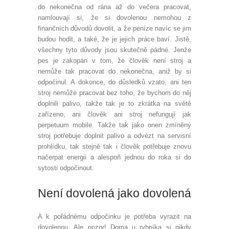
do nekonečna od rána až do večera pracovat,
namlouvají si, že si dovolenou nemohou z
finančních důvodů dovolit, a že peníze navíc se jim
budou hodit, a také, že je jejich práce baví. Jistě,
všechny tyto důvody jsou skutečně pádné. Jenže
pes je zakopán v tom, že člověk není stroj a
nemůže tak pracovat do nekonečna, aniž by si
odpočinul. A dokonce, do důsledků vzato, ani ten
stroj nemůže pracovat bez toho, že bychom do něj
doplnili palivo, takže tak je to zkrátka na světě
zařízeno, ani člověk ani stroj nefungují jak
perpetuum mobile. Takže tak jako onen zmíněný
stroj potřebuje doplnit palivo a odvézt na servisní
prohlídku, tak stejně tak i člověk potřebuje znovu
načerpat energii a alespoň jednou do roka si do
sytosti odpočinout.
Není dovolená jako dovolená
A k pořádnému odpočinku je potřeba vyrazit na
dovolenou. Ale pozor! Doma u rybníka si nikdy