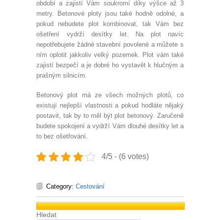
období a zajistí Vám soukromí díky výšce až 3
metry. Betonové ploty jsou také hodně odolné, a
pokud nebudete plot kombinovat, tak Vám bez
ošetření vydrží desítky let. Na plot navíc
nepotřebujete žádné stavební povolené a můžete s
ním oplotit jakkoliv velký pozemek. Plot vám také
zajistí bezpečí a je dobré ho vystavět k hlučným a
prašným silnicím.
Betonový plot má ze všech možných plotů, co
existují nejlepší vlastnosti a pokud hodláte nějaký
postavit, tak by to měl být plot betonový. Zaručeně
budete spokojení a vydrží Vám dlouhé desítky let a
to bez ošetřování.
4/5 - (6 votes)
Category:
Cestování
Hledat