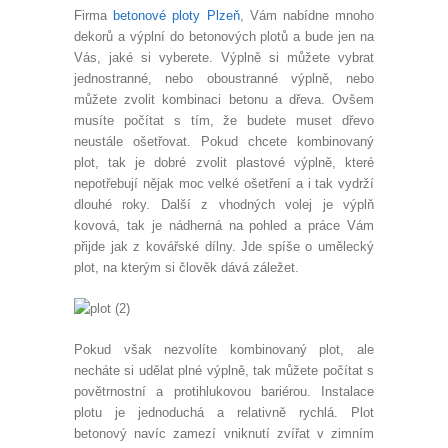
Firma
betonové ploty Plzeň
, Vám nabídne mnoho
dekorů a výplní do betonových plotů a bude jen na
Vás, jaké si vyberete. Výplně si můžete vybrat
jednostranné, nebo oboustranné výplně, nebo
můžete zvolit kombinaci betonu a dřeva. Ovšem
musíte počítat s tím, že budete muset dřevo
neustále ošetřovat. Pokud chcete kombinovaný
plot, tak je dobré zvolit plastové výplně, které
nepotřebují nějak moc velké ošetření a i tak vydrží
dlouhé roky. Další z vhodných volej je výplň
kovová, tak je nádherná na pohled a práce Vám
přijde jak z kovářské dílny. Jde spíše o umělecký
plot, na kterým si člověk dává záležet.
Pokud však nezvolíte kombinovaný plot, ale
necháte si udělat plné výplně, tak můžete počítat s
povětrnostní a protihlukovou bariérou. Instalace
plotu je jednoduchá a relativně rychlá. Plot
betonový navíc zamezí vniknutí zvířat v zimním