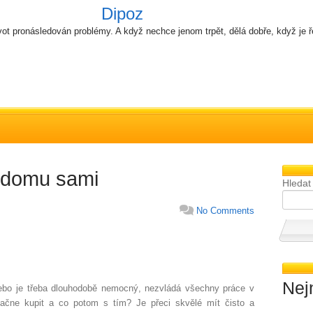
Dipoz
ot pronásledován problémy. A když nechce jenom trpět, dělá dobře, když je 
 domu sami
Hledat
No Comments
Nej
ebo je třeba dlouhodobě nemocný, nezvládá všechny práce v
ačne kupit a co potom s tím? Je přeci skvělé mít čisto a