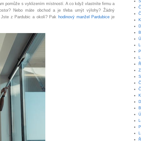
S
ám pomůže s vyklizením místností. A co když vlastníte firmu a
Č
 prostor? Nebo máte obchod a je třeba umýt výlohy? Žádný
Č
 Jste z Pardubic a okolí? Pak
hodinový manžel Pardubice
je
K
D
B
Ú
L
P
L
Ř
Z
S
Č
Č
K
D
B
Ú
L
P
L
Ř