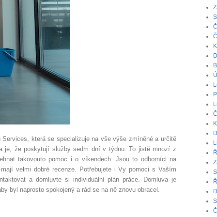
Z
S
Č
Č
K
D
B
Ú
L
P
L
Č
K
D
Services, která se specializuje na vše výše zmíněné a určitě
L
je, že poskytují služby sedm dní v týdnu. To jistě mnozí z
Ř
ehnat takovouto pomoc i o víkendech. Jsou to odborníci na
Z
mají velmi dobré recenze. Potřebujete i Vy pomoci s Vaším
S
taktovat a domluvte si individuální plán práce. Domluva je
Ř
 aby byl naprosto spokojený a rád se na ně znovu obracel.
D
S
Č