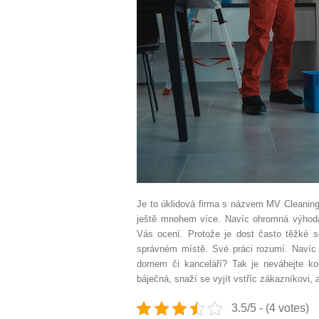
Je to úklidová firma s názvem MV Cleaning 
ještě mnohem více. Navíc ohromná výhoda 
Vás ocení. Protože je dost často těžké s
správném místě. Své práci rozumí. Navíc 
domem či kanceláří? Tak je neváhejte kon
báječná, snaží se vyjít vstříc zákazníkovi,
3.5/5 - (4 votes)