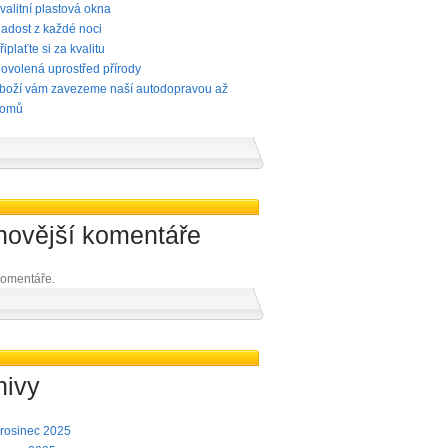
valitní plastová okna
adost z každé noci
řiplaťte si za kvalitu
ovolená uprostřed přírody
boží vám zavezeme naší autodopravou až
omů
novější komentáře
omentáře.
hivy
rosinec 2025