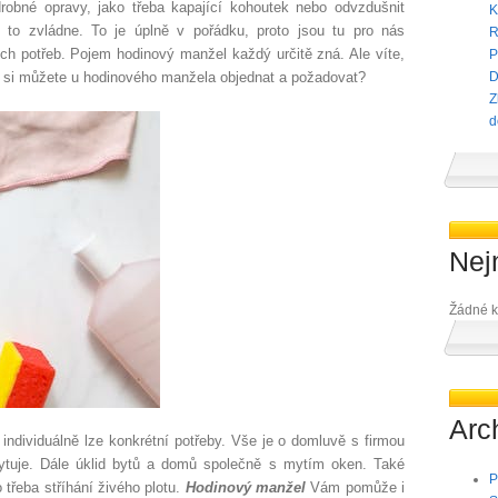
drobné opravy, jako třeba kapající kohoutek nebo odvzdušnit
K
 to zvládne. To je úplně v pořádku, proto jsou tu pro nás
R
ich potřeb. Pojem hodinový manžel každý určitě zná. Ale víte,
P
 si můžete u hodinového manžela objednat a požadovat?
D
Z
d
Nej
Žádné k
Arc
individuálně lze konkrétní potřeby. Vše je o domluvě s firmou
ytuje. Dále úklid bytů a domů společně s mytím oken. Také
P
 třeba stříhání živého plotu.
Hodinový
manžel
Vám pomůže i