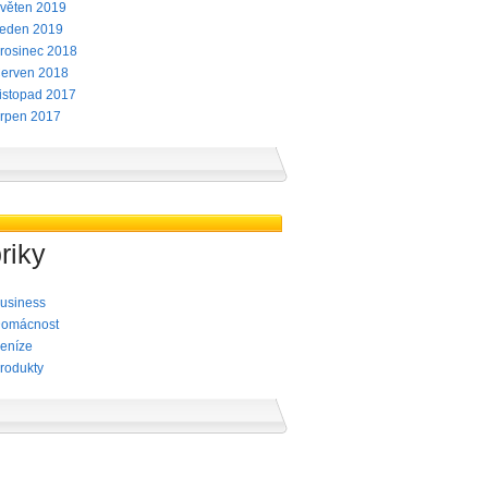
věten 2019
eden 2019
rosinec 2018
erven 2018
istopad 2017
rpen 2017
riky
usiness
omácnost
eníze
rodukty