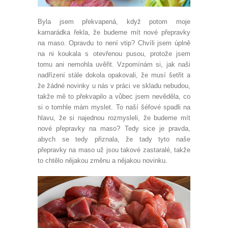
Byla jsem překvapená, když potom moje
kamarádka řekla, že budeme mít nové přepravky
na maso. Opravdu to není vtip? Chvíli jsem úplně
na ni koukala s otevřenou pusou, protože jsem
tomu ani nemohla uvěřit. Vzpomínám si, jak naši
nadřízení stále dokola opakovali, že musí šetřit a
že žádné novinky u nás v práci ve skladu nebudou,
takže mě to překvapilo a vůbec jsem nevěděla, co
si o tomhle mám myslet. To naší šéfové spadli na
hlavu, že si najednou rozmysleli, že budeme mít
nové přepravky na maso? Tedy sice je pravda,
abych se tedy přiznala, že tady tyto naše
přepravky na maso už jsou takové zastaralé, takže
to chtělo nějakou změnu a nějakou novinku.