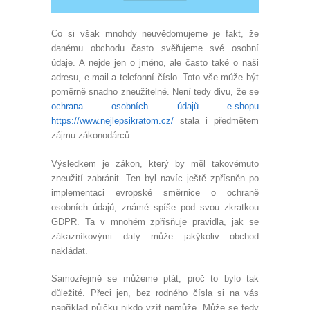
Co si však mnohdy neuvědomujeme je fakt, že
danému obchodu často svěřujeme své osobní
údaje. A nejde jen o jméno, ale často také o naši
adresu, e-mail a telefonní číslo. Toto vše může být
poměrně snadno zneužitelné. Není tedy divu, že se
ochrana osobních údajů e-shopu
https://www.nejlepsikratom.cz/
stala i předmětem
zájmu zákonodárců.
Výsledkem je zákon, který by měl takovémuto
zneužití zabránit. Ten byl navíc ještě zpřísněn po
implementaci evropské směrnice o ochraně
osobních údajů, známé spíše pod svou zkratkou
GDPR. Ta v mnohém zpřísňuje pravidla, jak se
zákazníkovými daty může jakýkoliv obchod
nakládat.
Samozřejmě se můžeme ptát, proč to bylo tak
důležité. Přeci jen, bez rodného čísla si na vás
například půjčku nikdo vzít nemůže. Může se tedy