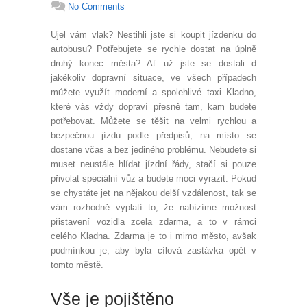
No Comments
Ujel vám vlak? Nestihli jste si koupit jízdenku do
autobusu? Potřebujete se rychle dostat na úplně
druhý konec města? Ať už jste se dostali d
jakékoliv dopravní situace, ve všech případech
můžete využít moderní a spolehlivé
taxi Kladno
,
které vás vždy dopraví přesně tam, kam budete
potřebovat. Můžete se těšit na velmi rychlou a
bezpečnou jízdu podle předpisů, na místo se
dostane včas a bez jediného problému. Nebudete si
muset neustále hlídat jízdní řády, stačí si pouze
přivolat speciální vůz a budete moci vyrazit. Pokud
se chystáte jet na nějakou delší vzdálenost, tak se
vám rozhodně vyplatí to, že nabízíme možnost
přistavení vozidla zcela zdarma, a to v rámci
celého Kladna. Zdarma je to i mimo město, avšak
podmínkou je, aby byla cílová zastávka opět v
tomto městě.
Vše je pojištěno