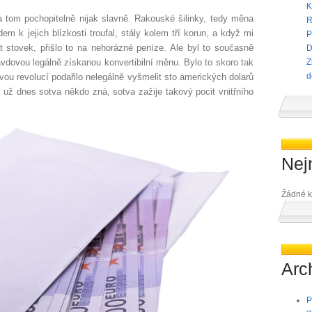
K
 tom pochopitelně nijak slavně. Rakouské šilinky, tedy měna
R
m k jejich blízkosti troufal, stály kolem tří korun, a když mi
P
st stovek, přišlo to na nehorázné peníze. Ale byl to současně
D
avdovou legálně získanou konvertibilní měnu. Bylo to skoro tak
Z
d
vou revolucí podařilo nelegálně vyšmelit sto amerických dolarů
 už dnes sotva někdo zná, sotva zažije takový pocit vnitřního
Nej
Žádné k
Arc
P