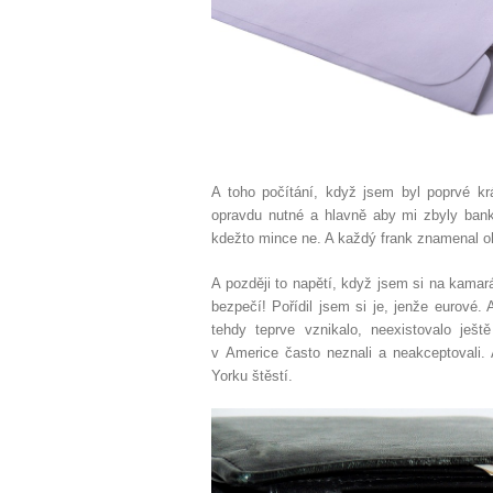
A toho počítání, když jsem byl poprvé kr
opravdu nutné a hlavně aby mi zbyly ban
kdežto mince ne. A každý frank znamenal 
A později to napětí, když jsem si na kamar
bezpečí! Pořídil jsem si je, jenže eurové.
tehdy teprve vznikalo, neexistovalo ješt
v Americe často neznali a neakceptovali
Yorku štěstí.