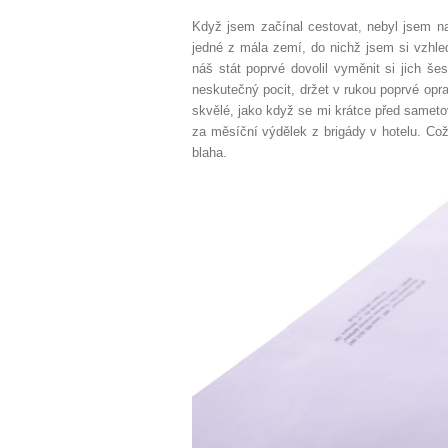
Když jsem začínal cestovat, nebyl jsem na
jedné z mála zemí, do nichž jsem si vzhlede
náš stát poprvé dovolil vyměnit si jich še
neskutečný pocit, držet v rukou poprvé opr
skvělé, jako když se mi krátce před sameto
za měsíční výdělek z brigády v hotelu. Což
blaha.