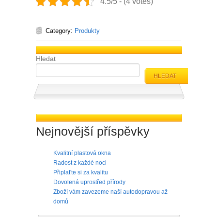
4.5/5 - (4 votes)
Category:
Produkty
Hledat
HLEDAT
Nejnovější příspěvky
Kvalitní plastová okna
Radost z každé noci
Připlaťte si za kvalitu
Dovolená uprostřed přírody
Zboží vám zavezeme naší autodopravou až
domů