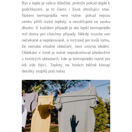
Být v teple je velice důležité, protože pokud dojde k
podchlazení, je to často i život ohrožující stav.
Nošení termoprádla není nutné, pokud nejsou
venku příliš nízké teploty, a nezdržujete se venku
dlouho. V každém případě je ale lepší termoprádlo
mít doma pro všechny případy. Někdy musíte ven
nečekaně a neplánovaně, a mrznout jen kvůli tomu,
že nemáte vhodné oblečení, není zrovna ideální.
Oblékání v zimě je nutné nepodceňovat především
v horských oblastech, kde je termoprádlo nutné pro
lidi zde žijící. Teploty na horách běžně klesají
desítky stupňů pod nulou.