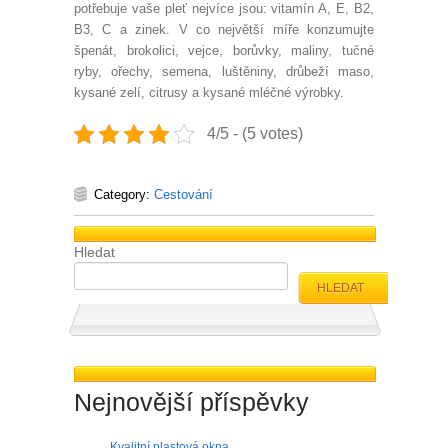
potřebuje vaše pleť nejvíce jsou: vitamín A, E, B2,
B3, C a zinek. V co největší míře konzumujte
špenát, brokolici, vejce, borůvky, maliny, tučné
ryby, ořechy, semena, luštěniny, drůbeží maso,
kysané zelí, citrusy a kysané mléčné výrobky.
4/5 - (5 votes)
Category:
Cestování
Hledat
HLEDAT
Nejnovější příspěvky
Kvalitní plastová okna