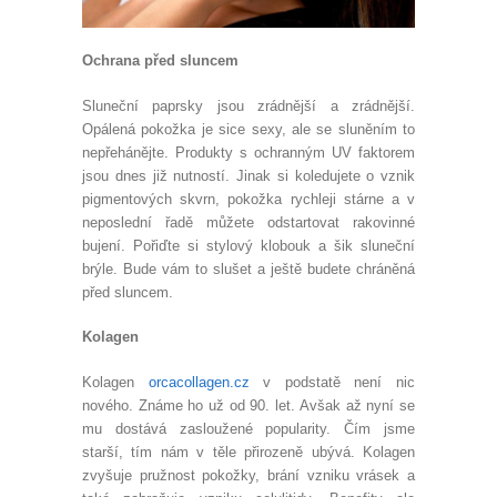
Ochrana před sluncem
Sluneční paprsky jsou zrádnější a zrádnější.
Opálená pokožka je sice sexy, ale se sluněním to
nepřehánějte. Produkty s ochranným UV faktorem
jsou dnes již nutností. Jinak si koledujete o vznik
pigmentových skvrn, pokožka rychleji stárne a v
neposlední řadě můžete odstartovat rakovinné
bujení. Pořiďte si stylový klobouk a šik sluneční
brýle. Bude vám to slušet a ještě budete chráněná
před sluncem.
Kolagen
Kolagen
orcacollagen.cz
v podstatě není nic
nového. Známe ho už od 90. let. Avšak až nyní se
mu dostává zasloužené popularity. Čím jsme
starší, tím nám v těle přirozeně ubývá. Kolagen
zvyšuje pružnost pokožky, brání vzniku vrásek a