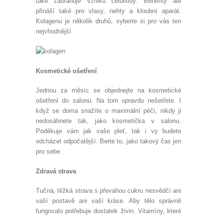
také zabraňuje vzniku celulitidy. Benefity ale
přináší také pro vlasy, nehty a kloubní aparát.
Kolagenu je několik druhů, vyberte si pro vás ten
nejvhodnější.
Kosmetické ošetření
Jednou za měsíc se objednejte na kosmetické
ošetření do salonu. Na tom opravdu nešetřete. I
když se doma snažíte o maximální péči, nikdy ji
nedosáhnete tak, jako kosmetička v salonu.
Poděkuje vám jak vaše pleť, tak i vy budete
odcházet odpočatější. Berte to, jako takový čas jen
pro sebe.
Zdravá strava
Tučná, těžká strava s převahou cukru nesvědčí ani
vaší postavě ani vaší kráse. Aby tělo správně
fungovalo potřebuje dostatek živin. Vitamíny, které